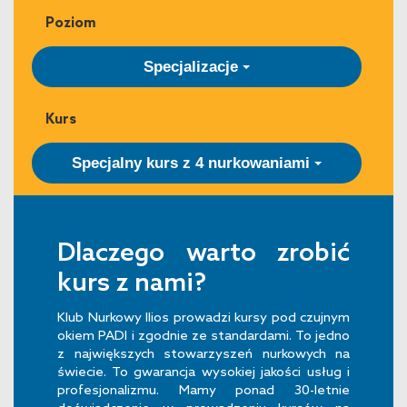
Poziom
Specjalizacje
Kurs
Specjalny kurs z 4 nurkowaniami
Dlaczego warto zrobić
kurs z nami?
Klub Nurkowy Ilios prowadzi kursy pod czujnym
okiem PADI i zgodnie ze standardami. To jedno
z największych stowarzyszeń nurkowych na
świecie. To gwarancja wysokiej jakości usług i
profesjonalizmu. Mamy ponad 30-letnie