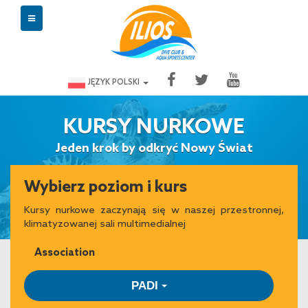
JĘZYK POLSKI
KURSY NURKOWE
Jeden krok by odkryć Nowy Świat
Wybierz poziom i kurs
Kursy nurkowe zaczynają się w naszej przestronnej,
klimatyzowanej sali multimedialnej
Association
PADI