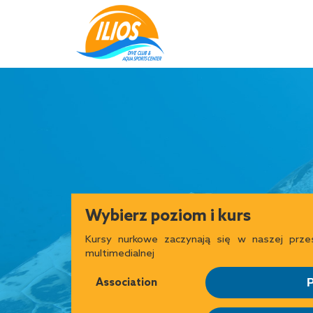
Wybierz poziom i kurs
Kursy nurkowe zaczynają się w naszej przest
multimedialnej
Association