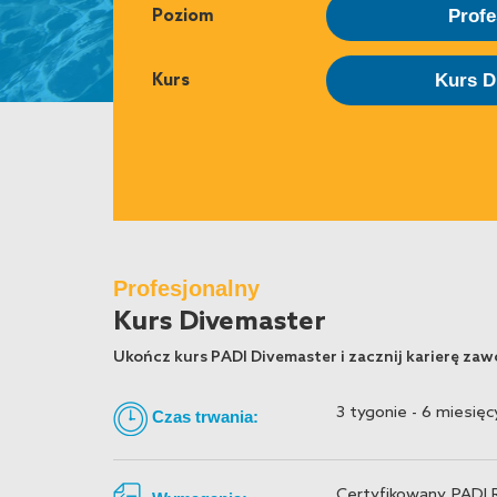
Poziom
Prof
Kurs
Kurs D
Profesjonalny
Kurs Divemaster
Ukończ kurs PADI Divemaster i zacznij karierę z
3 tygonie - 6 miesięc
Czas trwania:
Certyfikowany PADI R