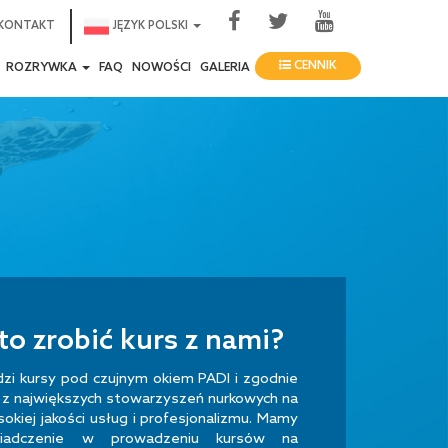
KONTAKT
JĘZYK POLSKI
CENNIK
ROZRYWKA
FAQ
NOWOŚCI
GALERIA
o zrobić kurs z nami?
dzi kursy pod czujnym okiem PADI i zgodnie
 z największych stowarzyszeń nurkowych na
okiej jakości usług i profesjonalizmu. Mamy
wiadczenie w prowadzeniu kursów na