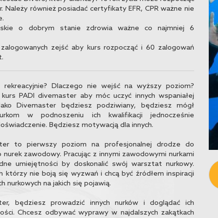
. Należy również posiadać certyfikaty EFR, CPR ważne nie
e.
arskie o dobrym stanie zdrowia ważne co najmniej 6
 zalogowanych zejść aby kurs rozpocząć i 60 zalogowań
t.
ć rekreacyjnie? Dlaczego nie wejść na wyższy poziom?
 kurs PADI divemaster aby móc uczyć innych wspaniałej
 Jako Divemaster będziesz podziwiany, będziesz mógł
kom w podnoszeniu ich kwalifikacji jednocześnie
oświadczenie. Będziesz motywacją dla innych.
ter to pierwszy poziom na profesjonalnej drodze do
ako nurek zawodowy. Pracując z innymi zawodowymi nurkami
dne umiejętności by doskonalić swój warsztat nurkowy.
h którzy nie boją się wyzwań i chcą być źródłem inspiracji
h nurkowych na jakich się pojawią.
er, będziesz prowadzić innych nurków i doglądać ich
lności. Chcesz odbywać wyprawy w najdalszych zakątkach