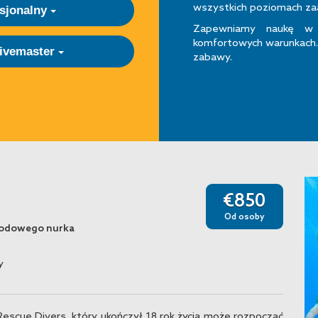
wszystkich poziomach z
esjonalny
Zapewniamy naukę w 
komfortowych warunkach
ivemaster
zabawy.
€850
Od osoby
awodowego nurka
y
escue Divers, który ukończył 18 rok życia może rozpocząć