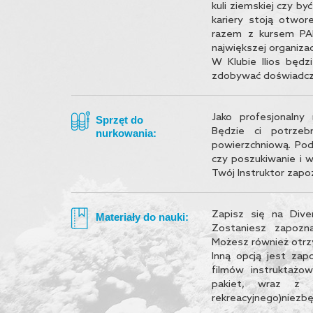
kuli ziemskiej czy by
kariery stoją otwor
razem z kursem PADI
największej organizac
W Klubie Ilios będz
zdobywać doświadczen
Jako profesjonaln
Sprzęt do
Będzie ci potrzebn
nurkowania:
powierzchniową. Pod
czy poszukiwanie i 
Twój Instruktor zap
Zapisz się na Dive
Materiały do nauki:
Zostaniesz zapozn
Możesz również otrz
Inną opcją jest zap
filmów instruktażo
pakiet, wraz z d
rekreacyjnego)niezbę