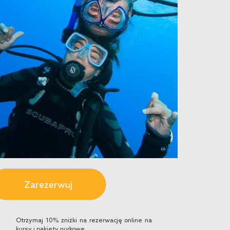
Zarezerwuj
Otrzymaj 10% zniżki na rezerwację online na
kursy i pakiety nurkowe