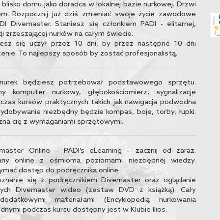
ć blisko domu jako doradca w lokalnej bazie nurkowej. Drzwi
em. Rozpocznij już dziś zmieniać swoje życie zawodowe
 Divemaster. Staniesz się członkiem PADI - elitarnej,
ji zrzeszającej nurków na całym świecie.
iesz się uczył przez 10 dni, by przez następne 10 dni
ie. To najlepszy sposób by zostać profesjonalistą.
y nurek będziesz potrzebował podstawowego sprzętu.
y komputer nurkowy, głębokościomierz, sygnalizacje
czas kursów praktycznych takich jak nawigacja podwodna
wydobywanie niezbędny będzie kompas, boje, torby, łupki.
ozna cię z wymaganiami sprzętowymi.
master Online – PADI’s eLearning – zacznij od zaraz.
any online z ośmioma poziomami niezbędnej wiedzy.
ymać dostęp do podręcznika online.
oznanie się z podręcznikiem Divemaster oraz oglądanie
wych Divemaster wideo (zestaw DVD z książką). Cały
odatkowymi materiałami (Encyklopedią nurkowania
dnymi podczas kursu dostępny jest w Klubie Ilios.