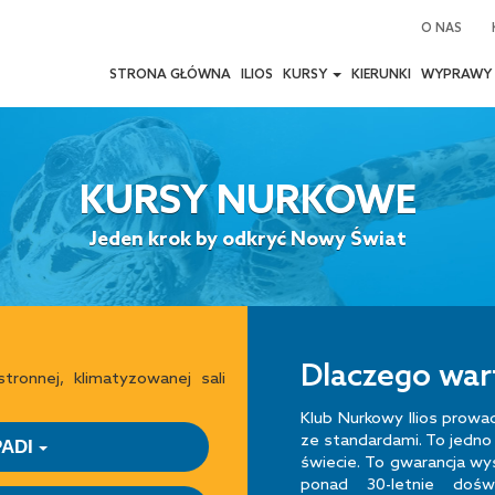
O NAS
STRONA GŁÓWNA
ILIOS
KURSY
KIERUNKI
WYPRAWY
KURSY NURKOWE
Jeden krok by odkryć Nowy Świat
Dlaczego wart
ronnej, klimatyzowanej sali
Klub Nurkowy Ilios prowa
ze standardami. To jedno
PADI
świecie. To gwarancja wys
ponad 30-letnie doś