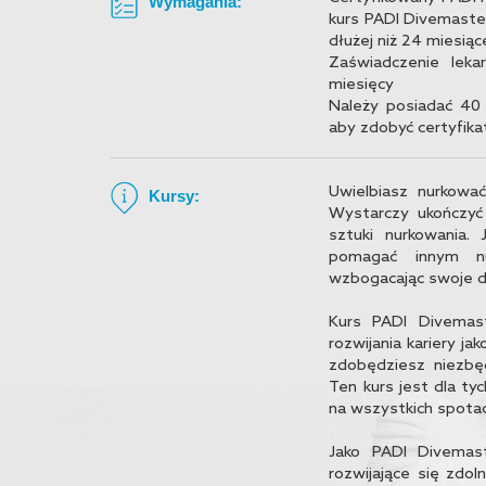
Wymagania:
kurs PADI Divemaster
dłużej niż 24 miesiąc
Zaświadczenie lek
miesięcy
Należy posiadać 40
aby zdobyć certyfika
Uwielbiasz nurkowa
Kursy:
Wystarczy ukończyć
sztuki nurkowania.
pomagać innym nur
wzbogacając swoje d
Kurs PADI Divemas
rozwijania kariery j
zdobędziesz niezbę
Ten kurs jest dla tyc
na wszystkich spotac
Jako PADI Divemast
rozwijające się zdo