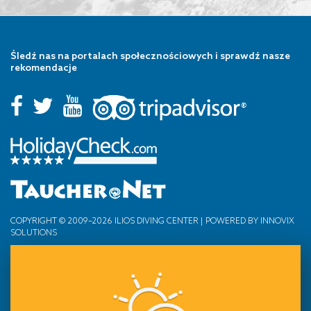
Śledź nas na portalach społecznościowych i sprawdź nasze
rekomendacje
COPYRIGHT © 2009–2026 ILIOS DIVING CENTER | POWERED BY
INNOVIX
SOLUTIONS