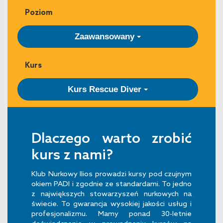
Poziom
Zaawansowany
Kurs
Kurs Rescue Diver
Dlaczego warto zrobić
kurs z nami?
Klub Nurkowy Ilios prowadzi kursy pod czujnym
okiem PADI i zgodnie ze standardami. To jedno
z największych stowarzyszeń nurkowych na
świecie. To gwarancja wysokiej jakości usług i
profesjonalizmu. Mamy ponad 30-letnie