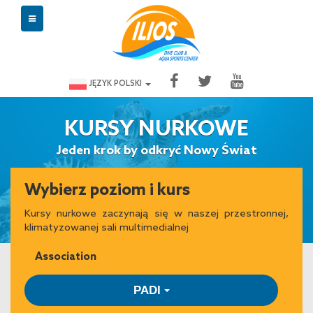
JĘZYK POLSKI
KURSY NURKOWE
Jeden krok by odkryć Nowy Świat
Wybierz poziom i kurs
Kursy nurkowe zaczynają się w naszej przestronnej,
klimatyzowanej sali multimedialnej
Association
PADI