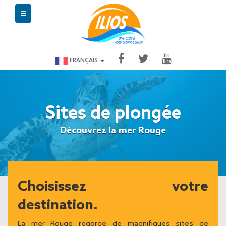
FRANÇAIS
Sites de plongée
Découvrez la mer Rouge
Choisissez votre
destination.
La mer Rouge regorge de magnifiques sites de