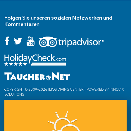
Folgen Sie unseren sozialen Netzwerken und
Kommentaren
COPYRIGHT © 2009–2026 ILIOS DIVING CENTER | POWERED BY
INNOVIX
SOLUTIONS