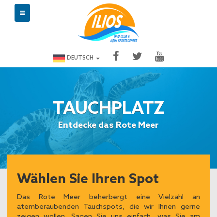
DEUTSCH
TAUCHPLATZ
Entdecke das Rote Meer
Wählen Sie Ihren Spot
Das Rote Meer beherbergt eine Vielzahl an
atemberaubenden Tauchspots, die wir Ihnen gerne
zeigen wollen. Sagen Sie uns einfach, was Sie am