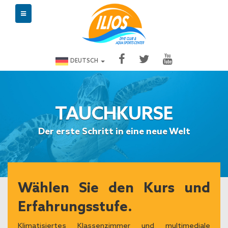
DEUTSCH
TAUCHKURSE
Der erste Schritt in eine neue Welt
Wählen Sie den Kurs und
Erfahrungsstufe.
Klimatisiertes Klassenzimmer und multimediale