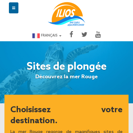
FRANÇAIS
Sites de plongée
Découvrez la mer Rouge
Choisissez votre
destination.
La mer Rouge regorge de magnifiques sites de