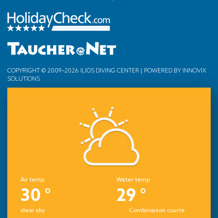
COPYRIGHT © 2009–2026 ILIOS DIVING CENTER | POWERED BY
INNOVIX
SOLUTIONS
Air temp
Water temp
30 °
29 °
clear sky
Combinaison courte