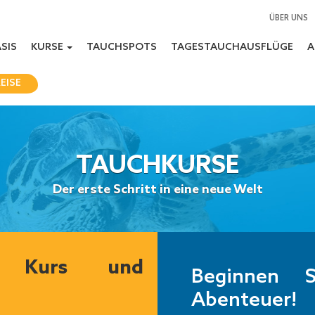
ÜBER UNS
SIS
KURSE
TAUCHSPOTS
TAGESTAUCHAUSFLÜGE
A
EISE
TAUCHKURSE
Der erste Schritt in eine neue Welt
 Kurs und
Beginnen 
Abenteuer!