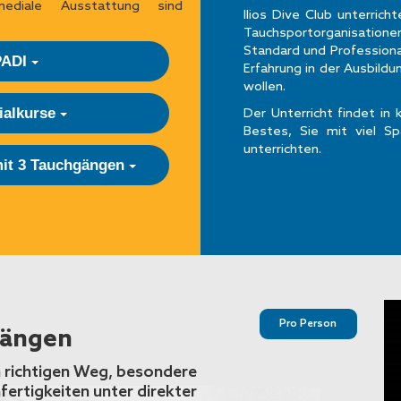
mediale Ausstattung sind
Ilios Dive Club unterric
Tauchsportorganisatione
Standard und Professiona
PADI
Erfahrung in der Ausbild
wollen.
Der Unterricht findet in
ialkurse
Bestes, Sie mit viel Sp
unterrichten.
mit 3 Tauchgängen
Pro Person
gängen
n richtigen Weg, besondere
fertigkeiten unter direkter