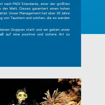
htet nach PADI Standards, einer der größten
n der Welt. Dieses garantiert einen hohen
lität. Unser Management hat über 30 Jahre
ung von Tauchern und solchen, die es werden
 kleinen Gruppen statt und wir geben unser
aß auf eine positive und sichere Art zu