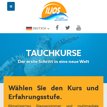
DEUTSCH
TAUCHKURSE
Der erste Schritt in eine neue Welt
Wählen Sie den Kurs und
Erfahrungsstufe.
Klimatisiertes Klassenzimmer und multimediale