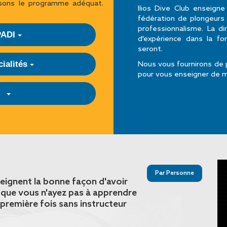
ssons le programme adéquat.
Ilios Dive Club enseigne
fédération de plongeurs
professionnalisme. La d
PADI
d'expérience dans la fo
seront.
Nous vous fournirons de 
cialités
pour vous enseigner de ma
Par Personne
eignent la bonne façon d'avoir
 que vous n'ayez pas à apprendre
première fois sans instructeur