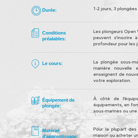
1-2 jours, 3 plongées
Durée:
Les plongeurs Open W
Conditions
peuvent s'inscrire 
préalables:
profondeur pour les 
La plongée sous-ma
Le cours:
manière nouvelle 
enseignent de nouvel
votre exploration.
À côté de l'équip
Équipement de
équipements, en fonc
plongée:
sous-marines ou une
Pour la plupart des
Matériel
maison ou acheter un
d'apprentissage: