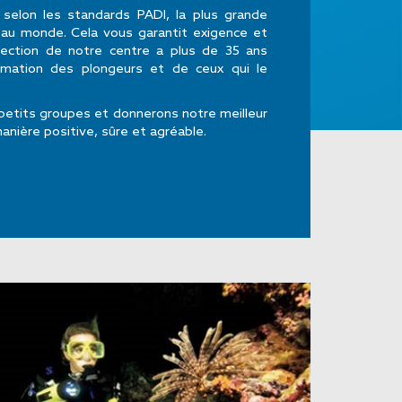
 selon les standards PADI, la plus grande
 au monde. Cela vous garantit exigence et
irection de notre centre a plus de 35 ans
rmation des plongeurs et de ceux qui le
petits groupes et donnerons notre meilleur
nière positive, sûre et agréable.