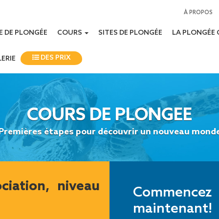
À PROPOS
E DE PLONGÉE
COURS
SITES DE PLONGÉE
LA PLONGÉE 
DES PRIX
ERIE
COURS DE PLONGEE
Premières étapes pour découvrir un nouveau mond
ciation, niveau
Commence
maintenant!