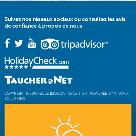
Suivez nos réseaux sociaux ou consultez les avis
de confiance à propos de nous
COPYRIGHT © 2009–2026 ILIOS DIVING CENTER | POWERED BY
INNOVIX
SOLUTIONS