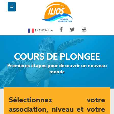
FRANÇAIS
COURS DE PLONGEE
Premières étapes pour découvrir un nouveau
monde
Sélectionnez votre
association, niveau et votre